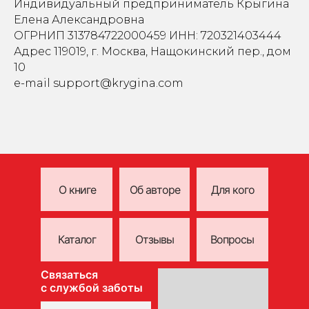
Индивидуальный предприниматель Крыгина
Елена Александровна
ОГРНИП 313784722000459 ИНН: 720321403444
Адрес 119019, г. Москва, Нащокинский пер., дом
10
e-mail support@krygina.com
О книге
Об авторе
Для кого
Каталог
Отзывы
Вопросы
Связаться
Связаться
с
с службой
службой заботы
заботы